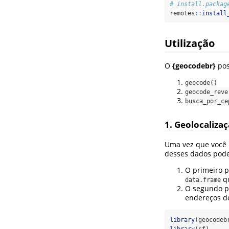
# install.packag
remotes
::
install
Utilização
O
{geocodebr}
pos
geocode()
geocode_reve
busca_por_ce
1. Geolocaliza
Uma vez que você 
desses dados pode
O primeiro p
qu
data.frame
O segundo p
endereços de
library
(geocodeb
library
(sf)