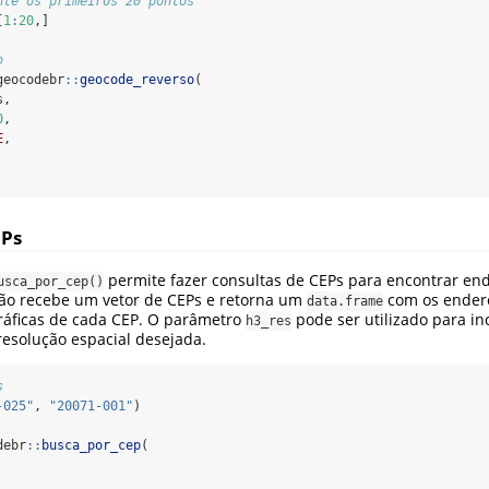
nte os primeiros 20 pontos
[
1
:
20
,]
o
geocodebr
::
geocode_reverso
(
s,
0
,
E
,
EPs
permite fazer consultas de CEPs para encontrar en
usca_por_cep()
ção recebe um vetor de CEPs e retorna um
com os endere
data.frame
áficas de cada CEP. O parâmetro
pode ser utilizado para inc
h3_res
resolução espacial desejada.
s
-025"
, 
"20071-001"
)
debr
::
busca_por_cep
(