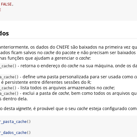
FALSE
,
E
dos
teriormente, os dados do CNEFE são baixados na primeira vez q
dados ficam salvos no
cache
do pacote e não precisam ser baixados
umas funções que ajudam a gerenciar o
cache
:
- retorna o endereço do
cache
na sua máquina, onde os d
_cache()
- define uma pasta personalizada para ser usada como
c
a_cache()
 é persistente entre diferentes sessões do R;
- lista todos os arquivos armazenados no
cache
;
_cache()
- exclui a pasta de
cache
, bem como todos os arquivos q
a_cache()
 dentro dela.
go desta
vignette
, é provável que o seu
cache
esteja configurado como
r_pasta_cache
()
r_dados_cache
()