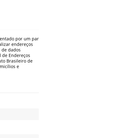
sentado por um par
lizar endereços
r de dados
al de Endereços
uto Brasileiro de
micílios e