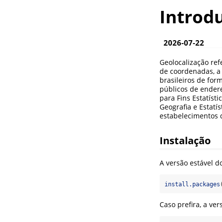
Introd
2026-07-22
Geolocalização re
de coordenadas, a
brasileiros de for
públicos de endere
para Fins Estatíst
Geografia e Estatí
estabelecimentos d
Instalação
A versão estável 
install.packages
Caso prefira, a ve