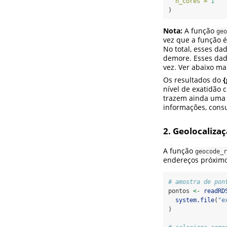
n_cores =
1
)
Nota:
A função
geo
vez que a função 
No total, esses d
demore. Esses dado
vez. Ver abaixo ma
Os resultados do
{
nível de exatidão
trazem ainda uma 
informações, cons
2. Geolocaliza
A função
geocode_r
endereços próximo
# amostra de pon
pontos 
<-
readRD
system.file
(
"e
)