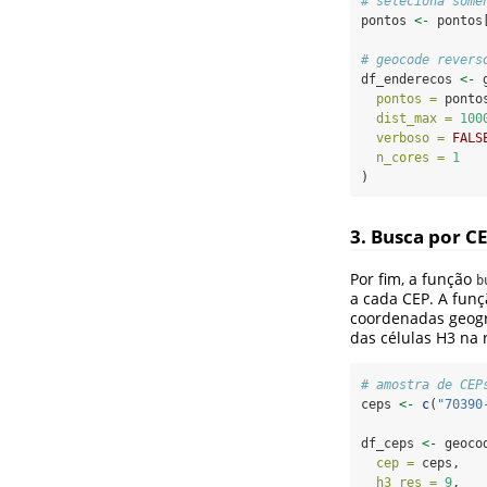
# seleciona some
pontos 
<-
 pontos
# geocode revers
df_enderecos 
<-
 
pontos =
 ponto
dist_max =
100
verboso =
FALS
n_cores =
1
)
3. Busca por C
Por fim, a função
b
a cada CEP. A fun
coordenadas geogr
das células H3 na 
# amostra de CEP
ceps 
<-
c
(
"70390
df_ceps 
<-
 geoco
cep =
 ceps,
h3_res =
9
,