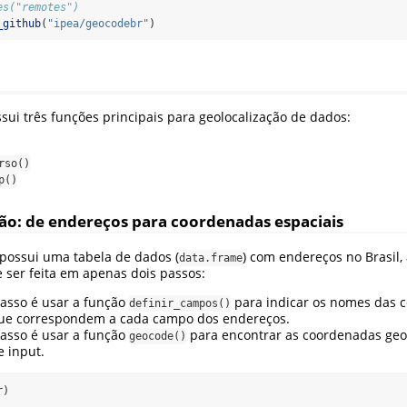
es("remotes")
_github
(
"ipea/geocodebr"
)
sui três funções principais para geolocalização de dados:
rso()
p()
ção: de endereços para coordenadas espaciais
possui uma tabela de dados (
) com endereços no Brasil,
data.frame
 ser feita em apenas dois passos:
asso é usar a função
para indicar os nomes das c
definir_campos()
e correspondem a cada campo dos endereços.
asso é usar a função
para encontrar as coordenadas geo
geocode()
 input.
r)