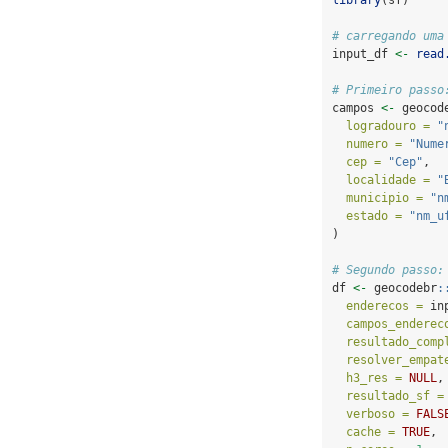
# carregando uma
input_df 
<-
read
# Primeiro passo
campos 
<-
 geocod
logradouro =
"
numero =
"Nume
cep =
"Cep"
,
localidade =
"
municipio =
"n
estado =
"nm_u
)
# Segundo passo:
df 
<-
 geocodebr
:
enderecos =
 in
campos_enderec
resultado_comp
resolver_empat
h3_res =
NULL
,
resultado_sf =
verboso =
FALS
cache =
TRUE
,