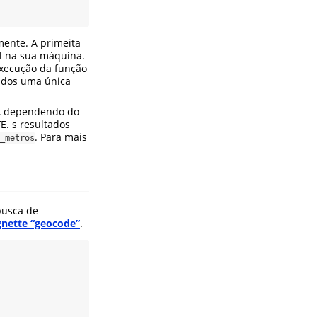
ente. A primeita
al na sua máquina.
execução da função
xados uma única
, dependendo do
E. s resultados
. Para mais
_metros
 busca de
gnette “geocode”
.