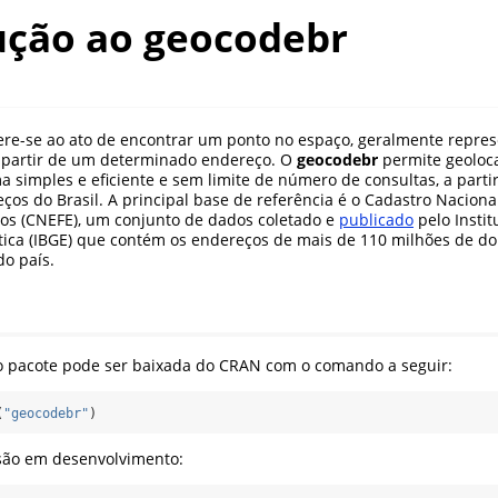
ução ao geocodebr
fere-se ao ato de encontrar um ponto no espaço, geralmente repre
 partir de um determinado endereço. O
geocodebr
permite geoloca
ma simples e eficiente e sem limite de número de consultas, a parti
ços do Brasil. A principal base de referência é o Cadastro Nacion
icos (CNEFE), um conjunto de dados coletado e
publicado
pelo Instit
stica (IBGE) que contém os endereços de mais de 110 milhões de do
o país.
do pacote pode ser baixada do CRAN com o comando a seguir:
(
"geocodebr"
)
rsão em desenvolvimento: