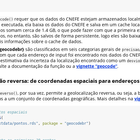
requer que os dados do CNEFE estejam armazenados localm
code()
é executada, ela baixa os dados do CNEFE e salva em um cache loc
ados somam cerca de 1.4 GB, o que pode fazer com que a primeira 
s, no entanto, são salvos de forma persistente, logo eles são bai
is informações sobre o cache de dados.
geocodebr}
são classificados em seis categorias gerais de
precisao
 com que cada endereço de input foi encontrado nos dados do CNEF
estimativa da incerteza da localização encontrado como um
desvio
ulte a documentação da função ou a
vignette “geocode”
.
ção reversa: de coordenadas espaciais para endereços
, por sua vez, permite a geolocalização reversa, ou seja, a
everso()
s a um conjunto de coordenadas geográficas. Mais detalhes na
vi
tos espaciais
S
(
xtdata/pontos.rds"
, 
package =
"geocodebr"
)