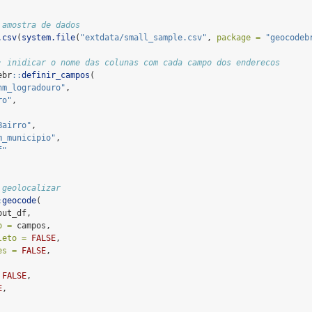
 amostra de dados
.csv
(
system.file
(
"extdata/small_sample.csv"
, 
package =
"geocodeb
: inidicar o nome das colunas com cada campo dos enderecos
ebr
::
definir_campos
(
nm_logradouro"
,
ro"
,
Bairro"
,
m_municipio"
,
f"
 geolocalizar
:
geocode
(
put_df,
o =
 campos,
leto =
FALSE
,
es =
FALSE
,
FALSE
,
E
,