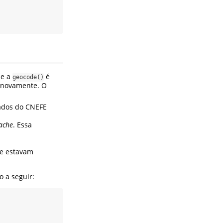
ue a
é
geocode()
 novamente. O
ados do CNEFE
ache
. Essa
ue estavam
 a seguir: