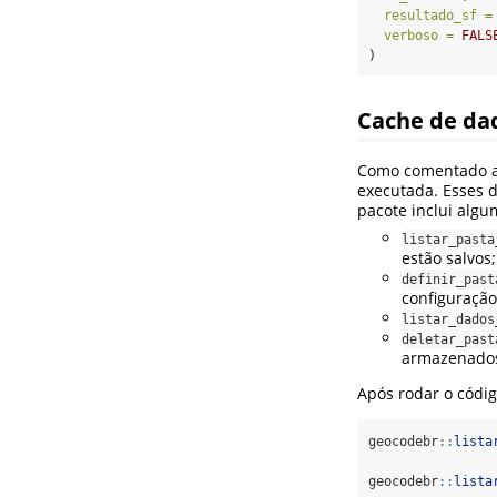
resultado_sf =
verboso =
FALS
)
Cache de da
Como comentado an
executada. Esses 
pacote inclui alg
listar_pasta
estão salvos;
definir_past
configuração
listar_dados
deletar_past
armazenados
Após rodar o códi
geocodebr
::
lista
geocodebr
::
lista