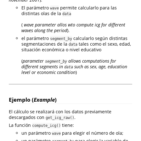
El parámetro
permite calcularlo para las
wave
distintas olas de la
data
(
wave parameter allos wto compute icg for different
waves along the period
).
el parámetro
calcularlo según distintas
segment_by
segmentaciones de la
tales como el sexo, edad,
data
situación económica o nivel educativo
(
parameter
allows computations for
segment_by
different segments in
such as sex, age, education
data
level or economic condition
)
Ejemplo (
Example
)
El cálculo se realizará con los datos previamente
descargados con
.
get_icg_raw()
La función
tiene:
compute_icg()
un parámetro
para elegir el número de ola;
wave
un parámetro
para elegir la variable de