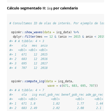
Cálculo segmentado II:
por calendario
icg
# Consultamos ID de olas de interés. Por ejemplo de los me
 opinAr
::
show_waves
(
data =
 icg_data) 
%>%
  dplyr
::
filter
(mes 
==
12
&
 (anio 
>=
2015
&
 anio 
<
2019
)) 
#> # A tibble: 4 × 3
#>     ola   mes  anio
#>   <dbl> <dbl> <dbl>
#> 1   671    12  2015
#> 2   683    12  2016
#> 3   695    12  2017
#> 4   707    12  2018
 opinAr
::
compute_icg
(
data =
 icg_data, 
wave =
c
(
671
, 
683
, 
695
, 
707
))
#> # A tibble: 4 × 7
#>     ola   icg eval_gob_rec benef_gob_rec adm_gp_rec cor
#>   <dbl> <dbl>        <dbl>         <dbl>      <dbl>    
#> 1   671  1.8          1.82          1.77       1.44    
#> 2   683  2.49         2.02          2.08       2.1     