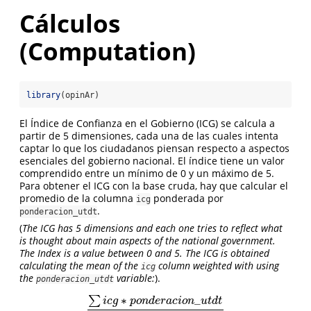
Cálculos
(Computation)
library
(opinAr)
El Índice de Confianza en el Gobierno (ICG) se calcula a
partir de 5 dimensiones, cada una de las cuales intenta
captar lo que los ciudadanos piensan respecto a aspectos
esenciales del gobierno nacional. El índice tiene un valor
comprendido entre un mínimo de 0 y un máximo de 5.
Para obtener el ICG con la base cruda, hay que calcular el
promedio de la columna
ponderada por
icg
.
ponderacion_utdt
(
The ICG has 5 dimensions and each one tries to reflect what
is thought about main aspects of the national government.
The Index is a value between 0 and 5. The ICG is obtained
calculating the mean of the
column weighted with using
icg
the
variable:
).
ponderacion_utdt
∗
_
∑
i
c
g
p
o
n
d
e
r
a
c
i
o
n
u
t
d
t
∑
i
c
g
∗
p
o
n
d
e
r
a
c
i
o
n
_
u
t
d
t
∑
p
o
n
d
e
r
a
c
i
o
n
_
u
t
d
t