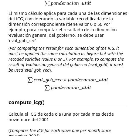
_
∑
p
o
n
d
e
r
a
c
i
o
n
u
t
d
t
El mismo cálculo aplica para cada una de las dimensiones
del ICG, considerando la variable recodificada de la
dimensión correspondiente (tiene valor 0 o 5). Por
ejemplo, para computar el resultado de la dimensión
‘evaluación general del gobierno’, se debe usar
‘eval_gob_rec’.
(
For computing the result for each dimension of the ICG, it
must be applied the same calculation as before but with the
recoded variable (value 0 or 5). For example, to compute the
result of ‘evaluación general del gobierno (eval_gob)’, it must
be used ‘eval_gob_rec’
).
_
_
∗
_
∑
e
v
a
l
g
o
b
r
e
c
p
o
n
d
e
r
a
c
i
o
n
u
t
d
t
∑
e
v
a
l
_
g
o
b
_
r
e
c
∗
p
o
n
d
e
r
a
c
i
o
n
_
u
t
d
t
∑
p
o
n
d
e
r
a
c
i
o
n
_
u
t
d
t
_
∑
p
o
n
d
e
r
a
c
i
o
n
u
t
d
t
compute_icg()
Calcula el ICG de cada ola (una por cada mes desde
noviembre del 2001
(
Computes the ICG for each wave one per month since
november 2001
).