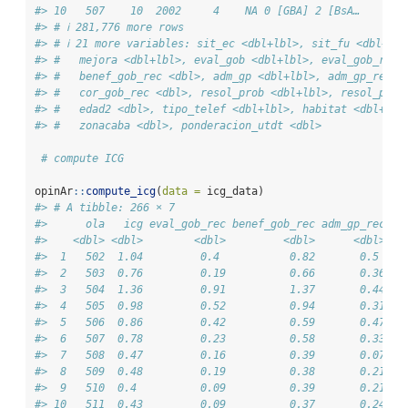
#> 10   507    10  2002     4    NA 0 [GBA] 2 [BsA…     NA
#> # ℹ 281,776 more rows
#> # ℹ 21 more variables: sit_ec <dbl+lbl>, sit_fu <dbl+lbl
#> #   mejora <dbl+lbl>, eval_gob <dbl+lbl>, eval_gob_rec 
#> #   benef_gob_rec <dbl>, adm_gp <dbl+lbl>, adm_gp_rec <
#> #   cor_gob_rec <dbl>, resol_prob <dbl+lbl>, resol_prob
#> #   edad2 <dbl>, tipo_telef <dbl+lbl>, habitat <dbl+lbl
#> #   zonacaba <dbl>, ponderacion_utdt <dbl>
# compute ICG
opinAr
::
compute_icg
(
data =
 icg_data)
#> # A tibble: 266 × 7
#>      ola   icg eval_gob_rec benef_gob_rec adm_gp_rec co
#>    <dbl> <dbl>        <dbl>         <dbl>      <dbl>   
#>  1   502  1.04         0.4           0.82       0.5    
#>  2   503  0.76         0.19          0.66       0.36   
#>  3   504  1.36         0.91          1.37       0.44   
#>  4   505  0.98         0.52          0.94       0.31   
#>  5   506  0.86         0.42          0.59       0.47   
#>  6   507  0.78         0.23          0.58       0.33   
#>  7   508  0.47         0.16          0.39       0.07   
#>  8   509  0.48         0.19          0.38       0.21   
#>  9   510  0.4          0.09          0.39       0.21   
#> 10   511  0.43         0.09          0.37       0.24   