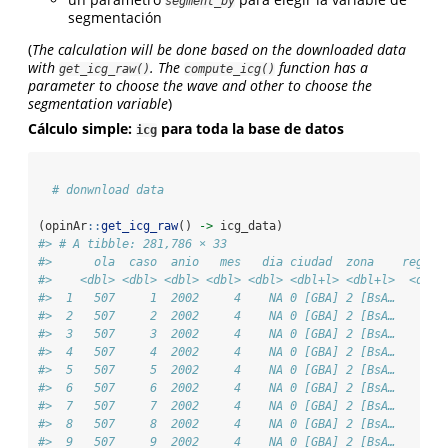
segment_by
segmentación
(
The calculation will be done based on the downloaded data
with
. The
function has a
get_icg_raw()
compute_icg()
parameter to choose the wave and other to choose the
segmentation variable
)
Cálculo simple:
para toda la base de datos
icg
# donwnload data 
(opinAr
::
get_icg_raw
() 
->
 icg_data)
#> # A tibble: 281,786 × 33
#>      ola  caso  anio   mes   dia ciudad  zona    region
#>    <dbl> <dbl> <dbl> <dbl> <dbl> <dbl+l> <dbl+l>  <dbl>
#>  1   507     1  2002     4    NA 0 [GBA] 2 [BsA…     NA
#>  2   507     2  2002     4    NA 0 [GBA] 2 [BsA…     NA
#>  3   507     3  2002     4    NA 0 [GBA] 2 [BsA…     NA
#>  4   507     4  2002     4    NA 0 [GBA] 2 [BsA…     NA
#>  5   507     5  2002     4    NA 0 [GBA] 2 [BsA…     NA
#>  6   507     6  2002     4    NA 0 [GBA] 2 [BsA…     NA
#>  7   507     7  2002     4    NA 0 [GBA] 2 [BsA…     NA
#>  8   507     8  2002     4    NA 0 [GBA] 2 [BsA…     NA
#>  9   507     9  2002     4    NA 0 [GBA] 2 [BsA…     NA