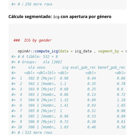
#> # ℹ 256 more rows
Cálculo segmentado:
con apertura por género
icg
###  ICG by gender
   opinAr
::
compute_icg
(
data =
 icg_data , 
segment_by =
 sexo
#> # A tibble: 532 × 8
#> # Groups:   ola [266]
#>      ola sexo        icg eval_gob_rec benef_gob_rec adm
#>    <dbl> <dbl+lbl> <dbl>        <dbl>         <dbl>    
#>  1   502 0 [Mujer]  0.98         0.44          0.86    
#>  2   502 1 [Hombr…  1.1          0.35          0.78    
#>  3   503 0 [Mujer]  0.68         0.25          0.6     
#>  4   503 1 [Hombr…  0.86         0.13          0.72    
#>  5   504 0 [Mujer]  1.32         0.89          1.18    
#>  6   504 1 [Hombr…  1.41         0.93          1.65    
#>  7   505 0 [Mujer]  1            0.51          0.98    
#>  8   505 1 [Hombr…  0.96         0.53          0.89    
#>  9   506 0 [Mujer]  0.72         0.38          0.61    
#> 10   506 1 [Hombr…  1.03         0.46          0.58    
#> # ℹ 522 more rows