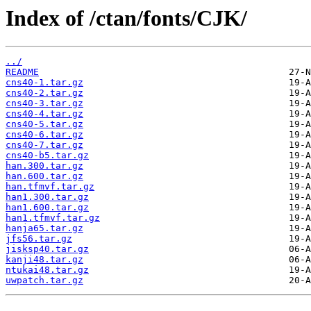
Index of /ctan/fonts/CJK/
../
README
cns40-1.tar.gz
cns40-2.tar.gz
cns40-3.tar.gz
cns40-4.tar.gz
cns40-5.tar.gz
cns40-6.tar.gz
cns40-7.tar.gz
cns40-b5.tar.gz
han.300.tar.gz
han.600.tar.gz
han.tfmvf.tar.gz
han1.300.tar.gz
han1.600.tar.gz
han1.tfmvf.tar.gz
hanja65.tar.gz
jfs56.tar.gz
jisksp40.tar.gz
kanji48.tar.gz
ntukai48.tar.gz
uwpatch.tar.gz