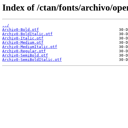
Index of /ctan/fonts/archivo/ope
../
Archiv0-Bold.otf
Archiv0-BoldItalic.otf
Archiv0-Italic.otf
Archiv0-Medium.otf
Archiv0-MediumItalic.otf
Archiv0-Regular.otf
Archiv0-SemiBold.otf
Archiv0-SemiBoldItalic.otf