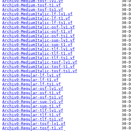
Archiv0-Medium-tosf-ly1.vf
Archiv0-Medium-tosf-t1.vf
Archiv0-Medium-tosf-ts1.vf
Archiv0-MediumItalic-lf-ly1.vf
Archiv0-MediumItalic-lf-t1.vf
Archiv0-MediumItalic-lf-ts1.vf
Archiv0-MediumItalic-osf-ly1.vf
Archiv0-MediumItalic-osf-t1.vf
Archiv0-MediumItalic-osf-ts1.vf
Archiv0-MediumItalic-sup-ly1.vf
Archiv0-MediumItalic-sup-t1.vf
Archiv0-MediumItalic-tlf-ly1.vf
Archiv0-MediumItalic-tlf-t1.vf
Archiv0-MediumItalic-tlf-ts1.vf
Archiv0-MediumItalic-tosf-ly1.vf
Archiv0-MediumItalic-tosf-t1.vf
Archiv0-MediumItalic-tosf-ts1.vf
Archiv0-Regular-lf-ly1.vf
Archiv0-Regular-lf-t1.vf
Archiv0-Regular-lf-ts1.vf
Archiv0-Regular-osf-ly1.vf
Archiv0-Regular-osf-t1.vf
Archiv0-Regular-osf-ts1.vf
Archiv0-Regular-sup-ly1.vf
Archiv0-Regular-sup-t1.vf
Archiv0-Regular-tlf-ly1.vf
Archiv0-Regular-tlf-t1.vf
Archiv0-Regular-tlf-ts1.vf
Archiv0-Regular-tosf-ly1.vf
Archiv0-Regular-tosf-t1.vf