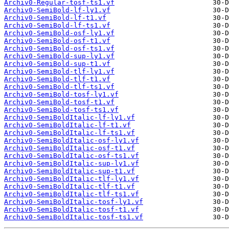
Archiv0-Regular-tosf-ts1.vf
Archiv0-SemiBold-lf-ly1.vf
Archiv0-SemiBold-lf-t1.vf
Archiv0-SemiBold-lf-ts1.vf
Archiv0-SemiBold-osf-ly1.vf
Archiv0-SemiBold-osf-t1.vf
Archiv0-SemiBold-osf-ts1.vf
Archiv0-SemiBold-sup-ly1.vf
Archiv0-SemiBold-sup-t1.vf
Archiv0-SemiBold-tlf-ly1.vf
Archiv0-SemiBold-tlf-t1.vf
Archiv0-SemiBold-tlf-ts1.vf
Archiv0-SemiBold-tosf-ly1.vf
Archiv0-SemiBold-tosf-t1.vf
Archiv0-SemiBold-tosf-ts1.vf
Archiv0-SemiBoldItalic-lf-ly1.vf
Archiv0-SemiBoldItalic-lf-t1.vf
Archiv0-SemiBoldItalic-lf-ts1.vf
Archiv0-SemiBoldItalic-osf-ly1.vf
Archiv0-SemiBoldItalic-osf-t1.vf
Archiv0-SemiBoldItalic-osf-ts1.vf
Archiv0-SemiBoldItalic-sup-ly1.vf
Archiv0-SemiBoldItalic-sup-t1.vf
Archiv0-SemiBoldItalic-tlf-ly1.vf
Archiv0-SemiBoldItalic-tlf-t1.vf
Archiv0-SemiBoldItalic-tlf-ts1.vf
Archiv0-SemiBoldItalic-tosf-ly1.vf
Archiv0-SemiBoldItalic-tosf-t1.vf
Archiv0-SemiBoldItalic-tosf-ts1.vf