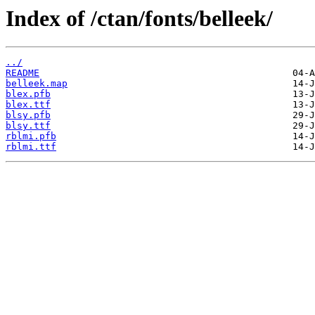
Index of /ctan/fonts/belleek/
../
README
belleek.map
blex.pfb
blex.ttf
blsy.pfb
blsy.ttf
rblmi.pfb
rblmi.ttf