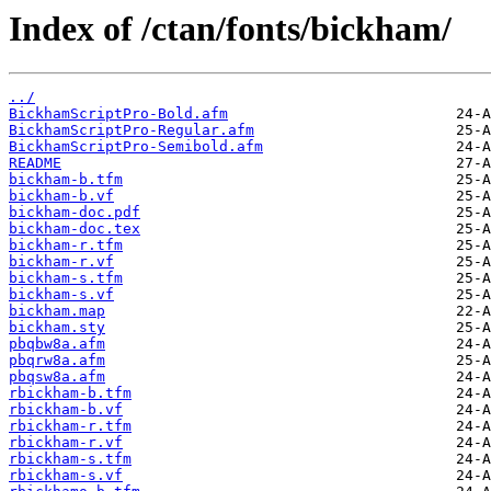
Index of /ctan/fonts/bickham/
../
BickhamScriptPro-Bold.afm
BickhamScriptPro-Regular.afm
BickhamScriptPro-Semibold.afm
README
bickham-b.tfm
bickham-b.vf
bickham-doc.pdf
bickham-doc.tex
bickham-r.tfm
bickham-r.vf
bickham-s.tfm
bickham-s.vf
bickham.map
bickham.sty
pbqbw8a.afm
pbqrw8a.afm
pbqsw8a.afm
rbickham-b.tfm
rbickham-b.vf
rbickham-r.tfm
rbickham-r.vf
rbickham-s.tfm
rbickham-s.vf