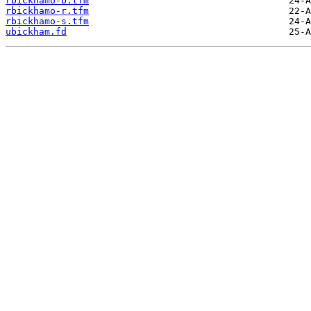
rbickhamo-b.tfm
rbickhamo-r.tfm
rbickhamo-s.tfm
ubickham.fd