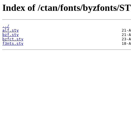
Index of /ctan/fonts/byzfonts/S
../
alf.sty
bzf.sty
bzfct.sty
f3nts.sty