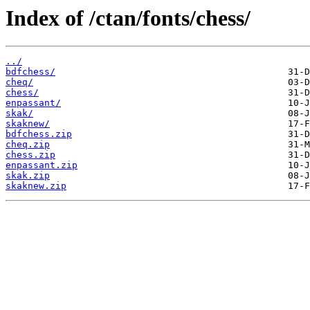
Index of /ctan/fonts/chess/
../
bdfchess/
cheq/
chess/
enpassant/
skak/
skaknew/
bdfchess.zip
cheq.zip
chess.zip
enpassant.zip
skak.zip
skaknew.zip