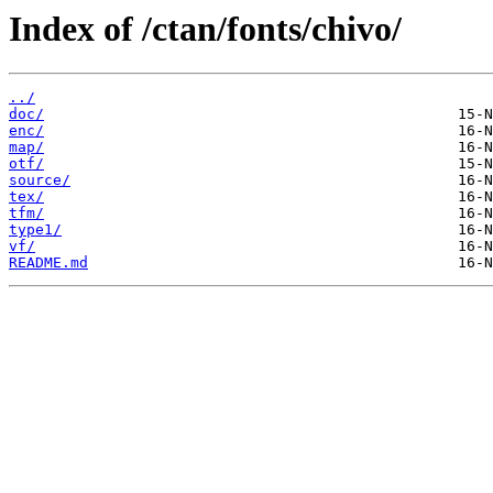
Index of /ctan/fonts/chivo/
../
doc/
enc/
map/
otf/
source/
tex/
tfm/
type1/
vf/
README.md