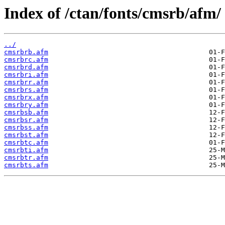
Index of /ctan/fonts/cmsrb/afm/
../
cmsrbrb.afm
cmsrbrc.afm
cmsrbrd.afm
cmsrbri.afm
cmsrbrr.afm
cmsrbrs.afm
cmsrbrx.afm
cmsrbry.afm
cmsrbsb.afm
cmsrbsr.afm
cmsrbss.afm
cmsrbst.afm
cmsrbtc.afm
cmsrbti.afm
cmsrbtr.afm
cmsrbts.afm