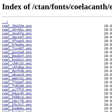
Index of /ctan/fonts/coelacanth/
../
coel_2bq22m.enc
coel_35r5ki.enc
coel_3oskfe.enc
coel_4ecnef.enc
coel_5fxan5.enc
coel_67mokw.enc
coel_7svyb7.enc
coel_asvvw4.enc
coel_bgukot.enc
coel_byq3vs.enc
coel_ch6j2t.enc
coel_cktdqa.enc
coel_dorh3b.enc
coel_ebzac6.enc
coel_emnr2s.enc
coel_f7qowf.enc
coel_fv62g6.enc
coel_gi7fl5.enc
coel_h4us3h.enc
coel_h5bkro.enc
coel_imsj7k.enc
coel_k3v2sl.enc
coel_ko4m4s.enc