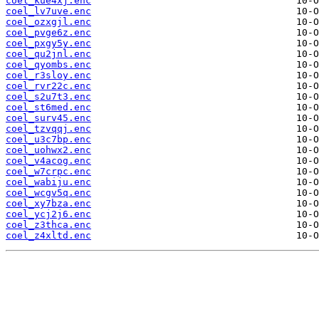
coel_kue4xj.enc
coel_lv7uve.enc
coel_ozxgjl.enc
coel_pvge6z.enc
coel_pxgy5y.enc
coel_qu2jnl.enc
coel_qyombs.enc
coel_r3sloy.enc
coel_rvr22c.enc
coel_s2u7t3.enc
coel_st6med.enc
coel_surv45.enc
coel_tzvqqj.enc
coel_u3c7bp.enc
coel_uohwx2.enc
coel_v4acog.enc
coel_w7crpc.enc
coel_wabiju.enc
coel_wcgv5q.enc
coel_xy7bza.enc
coel_ycj2j6.enc
coel_z3thca.enc
coel_z4xltd.enc