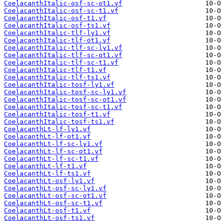
CoelacanthItalic-osf-sc-ot1.vf
CoelacanthItalic-osf-sc-t1.vf
CoelacanthItalic-osf-t1.vf
CoelacanthItalic-osf-ts1.vf
CoelacanthItalic-tlf-ly1.vf
CoelacanthItalic-tlf-ot1.vf
CoelacanthItalic-tlf-sc-ly1.vf
CoelacanthItalic-tlf-sc-ot1.vf
CoelacanthItalic-tlf-sc-t1.vf
CoelacanthItalic-tlf-t1.vf
CoelacanthItalic-tlf-ts1.vf
CoelacanthItalic-tosf-ly1.vf
CoelacanthItalic-tosf-sc-ly1.vf
CoelacanthItalic-tosf-sc-ot1.vf
CoelacanthItalic-tosf-sc-t1.vf
CoelacanthItalic-tosf-t1.vf
CoelacanthItalic-tosf-ts1.vf
CoelacanthLt-lf-ly1.vf
CoelacanthLt-lf-ot1.vf
CoelacanthLt-lf-sc-ly1.vf
CoelacanthLt-lf-sc-ot1.vf
CoelacanthLt-lf-sc-t1.vf
CoelacanthLt-lf-t1.vf
CoelacanthLt-lf-ts1.vf
CoelacanthLt-osf-ly1.vf
CoelacanthLt-osf-sc-ly1.vf
CoelacanthLt-osf-sc-ot1.vf
CoelacanthLt-osf-sc-t1.vf
CoelacanthLt-osf-t1.vf
CoelacanthLt-osf-ts1.vf