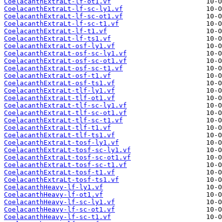
CoelacanthExtraLt-lf-ot1.vf
CoelacanthExtraLt-lf-sc-ly1.vf
CoelacanthExtraLt-lf-sc-ot1.vf
CoelacanthExtraLt-lf-sc-t1.vf
CoelacanthExtraLt-lf-t1.vf
CoelacanthExtraLt-lf-ts1.vf
CoelacanthExtraLt-osf-ly1.vf
CoelacanthExtraLt-osf-sc-ly1.vf
CoelacanthExtraLt-osf-sc-ot1.vf
CoelacanthExtraLt-osf-sc-t1.vf
CoelacanthExtraLt-osf-t1.vf
CoelacanthExtraLt-osf-ts1.vf
CoelacanthExtraLt-tlf-ly1.vf
CoelacanthExtraLt-tlf-ot1.vf
CoelacanthExtraLt-tlf-sc-ly1.vf
CoelacanthExtraLt-tlf-sc-ot1.vf
CoelacanthExtraLt-tlf-sc-t1.vf
CoelacanthExtraLt-tlf-t1.vf
CoelacanthExtraLt-tlf-ts1.vf
CoelacanthExtraLt-tosf-ly1.vf
CoelacanthExtraLt-tosf-sc-ly1.vf
CoelacanthExtraLt-tosf-sc-ot1.vf
CoelacanthExtraLt-tosf-sc-t1.vf
CoelacanthExtraLt-tosf-t1.vf
CoelacanthExtraLt-tosf-ts1.vf
CoelacanthHeavy-lf-ly1.vf
CoelacanthHeavy-lf-ot1.vf
CoelacanthHeavy-lf-sc-ly1.vf
CoelacanthHeavy-lf-sc-ot1.vf
CoelacanthHeavy-lf-sc-t1.vf