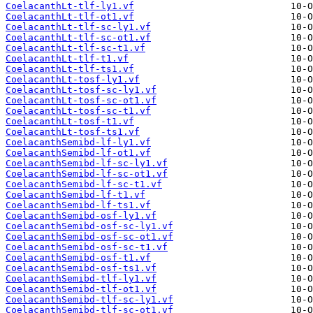
CoelacanthLt-tlf-ly1.vf
CoelacanthLt-tlf-ot1.vf
CoelacanthLt-tlf-sc-ly1.vf
CoelacanthLt-tlf-sc-ot1.vf
CoelacanthLt-tlf-sc-t1.vf
CoelacanthLt-tlf-t1.vf
CoelacanthLt-tlf-ts1.vf
CoelacanthLt-tosf-ly1.vf
CoelacanthLt-tosf-sc-ly1.vf
CoelacanthLt-tosf-sc-ot1.vf
CoelacanthLt-tosf-sc-t1.vf
CoelacanthLt-tosf-t1.vf
CoelacanthLt-tosf-ts1.vf
CoelacanthSemibd-lf-ly1.vf
CoelacanthSemibd-lf-ot1.vf
CoelacanthSemibd-lf-sc-ly1.vf
CoelacanthSemibd-lf-sc-ot1.vf
CoelacanthSemibd-lf-sc-t1.vf
CoelacanthSemibd-lf-t1.vf
CoelacanthSemibd-lf-ts1.vf
CoelacanthSemibd-osf-ly1.vf
CoelacanthSemibd-osf-sc-ly1.vf
CoelacanthSemibd-osf-sc-ot1.vf
CoelacanthSemibd-osf-sc-t1.vf
CoelacanthSemibd-osf-t1.vf
CoelacanthSemibd-osf-ts1.vf
CoelacanthSemibd-tlf-ly1.vf
CoelacanthSemibd-tlf-ot1.vf
CoelacanthSemibd-tlf-sc-ly1.vf
CoelacanthSemibd-tlf-sc-ot1.vf