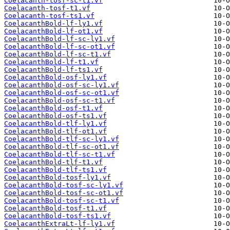
Coelacanth-tosf-sc-t1.vf
Coelacanth-tosf-t1.vf
Coelacanth-tosf-ts1.vf
CoelacanthBold-lf-ly1.vf
CoelacanthBold-lf-ot1.vf
CoelacanthBold-lf-sc-ly1.vf
CoelacanthBold-lf-sc-ot1.vf
CoelacanthBold-lf-sc-t1.vf
CoelacanthBold-lf-t1.vf
CoelacanthBold-lf-ts1.vf
CoelacanthBold-osf-ly1.vf
CoelacanthBold-osf-sc-ly1.vf
CoelacanthBold-osf-sc-ot1.vf
CoelacanthBold-osf-sc-t1.vf
CoelacanthBold-osf-t1.vf
CoelacanthBold-osf-ts1.vf
CoelacanthBold-tlf-ly1.vf
CoelacanthBold-tlf-ot1.vf
CoelacanthBold-tlf-sc-ly1.vf
CoelacanthBold-tlf-sc-ot1.vf
CoelacanthBold-tlf-sc-t1.vf
CoelacanthBold-tlf-t1.vf
CoelacanthBold-tlf-ts1.vf
CoelacanthBold-tosf-ly1.vf
CoelacanthBold-tosf-sc-ly1.vf
CoelacanthBold-tosf-sc-ot1.vf
CoelacanthBold-tosf-sc-t1.vf
CoelacanthBold-tosf-t1.vf
CoelacanthBold-tosf-ts1.vf
CoelacanthExtraLt-lf-ly1.vf