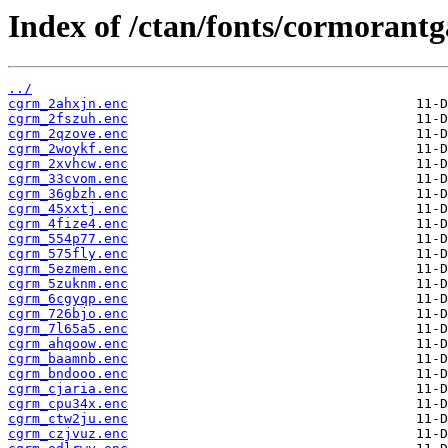
Index of /ctan/fonts/cormorant
../
cgrm_2ahxjn.enc
cgrm_2fszuh.enc
cgrm_2qzove.enc
cgrm_2woykf.enc
cgrm_2xvhcw.enc
cgrm_33cvom.enc
cgrm_36gbzh.enc
cgrm_45xxtj.enc
cgrm_4fize4.enc
cgrm_554p77.enc
cgrm_575fly.enc
cgrm_5ezmem.enc
cgrm_5zuknm.enc
cgrm_6cgyqp.enc
cgrm_726bjo.enc
cgrm_7l65a5.enc
cgrm_ahqoow.enc
cgrm_baamnb.enc
cgrm_bndooo.enc
cgrm_cjaria.enc
cgrm_cpu34x.enc
cgrm_ctw2ju.enc
cgrm_czjvuz.enc