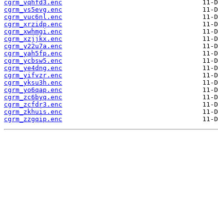
cgrm_vqhfd3.enc
cgrm_vs5evg.enc
cgrm_vuc6nl.enc
cgrm_xrzidp.enc
cgrm_xwhmgi.enc
cgrm_xzjjkx.enc
cgrm_y22u7a.enc
cgrm_yah5fp.enc
cgrm_ycbsw5.enc
cgrm_ye4dng.enc
cgrm_yifvzr.enc
cgrm_yksu3h.enc
cgrm_yo6qap.enc
cgrm_zc6byq.enc
cgrm_zcfdr3.enc
cgrm_zkhuis.enc
cgrm_zzgqip.enc