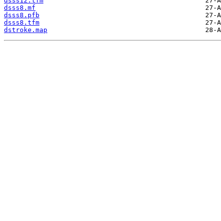
dsss12.tfm
dsss8.mf
dsss8.pfb
dsss8.tfm
dstroke.map