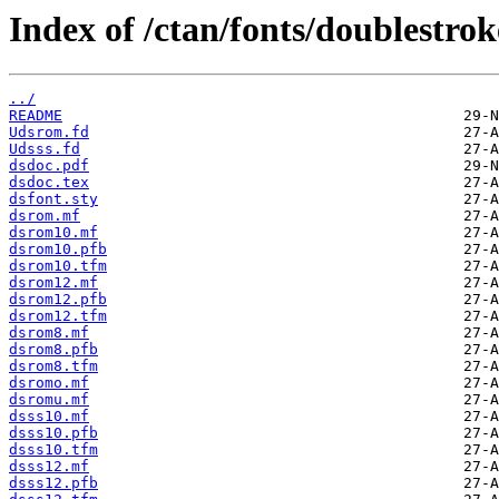
Index of /ctan/fonts/doublestrok
../
README
Udsrom.fd
Udsss.fd
dsdoc.pdf
dsdoc.tex
dsfont.sty
dsrom.mf
dsrom10.mf
dsrom10.pfb
dsrom10.tfm
dsrom12.mf
dsrom12.pfb
dsrom12.tfm
dsrom8.mf
dsrom8.pfb
dsrom8.tfm
dsromo.mf
dsromu.mf
dsss10.mf
dsss10.pfb
dsss10.tfm
dsss12.mf
dsss12.pfb