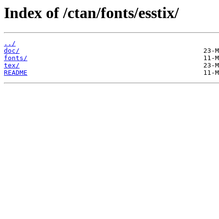
Index of /ctan/fonts/esstix/
../
doc/
fonts/
tex/
README