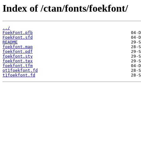
Index of /ctan/fonts/foekfont/
../
FoekFont.pfb
FoekFont.sfd
README
foekfont.map
foekfont.pdf
foekfont.sty
foekfont.tex
foekfont.tfm
ot1foekfont.fd
t1foekfont.fd