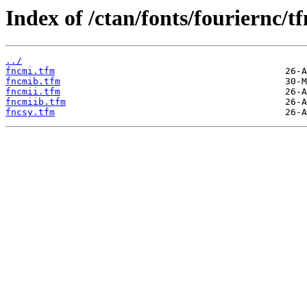
Index of /ctan/fonts/fouriernc/t
../
fncmi.tfm
fncmib.tfm
fncmii.tfm
fncmiib.tfm
fncsy.tfm