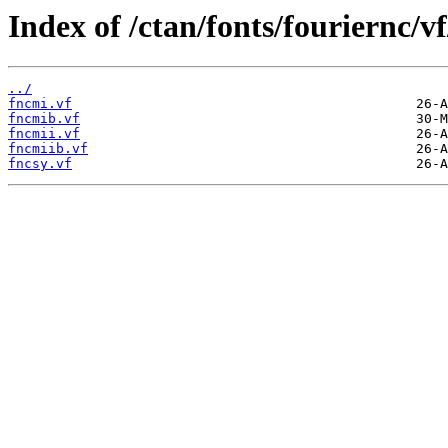
Index of /ctan/fonts/fouriernc/vf
../
fncmi.vf
fncmib.vf
fncmii.vf
fncmiib.vf
fncsy.vf