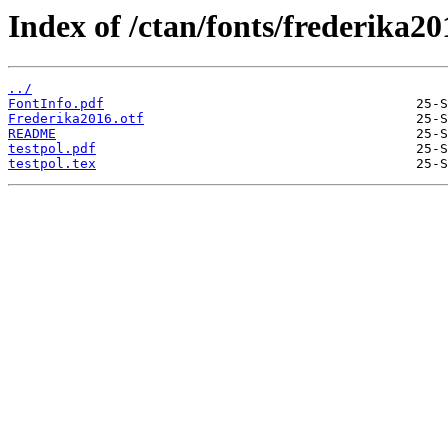
Index of /ctan/fonts/frederika20
../
FontInfo.pdf
Frederika2016.otf
README
testpol.pdf
testpol.tex