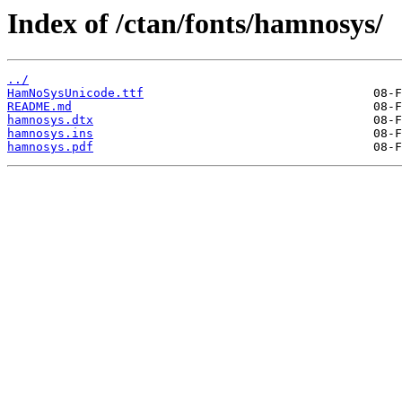
Index of /ctan/fonts/hamnosys/
../
HamNoSysUnicode.ttf
README.md
hamnosys.dtx
hamnosys.ins
hamnosys.pdf