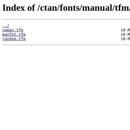
Index of /ctan/fonts/manual/tfm
../
cmman.tfm
manfnt.tfm
random.tfm