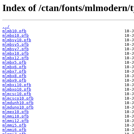
Index of /ctan/fonts/mlmodern/
../
mlmb10.pfb
mlmbo10.pfb
mlmbsy10.pfb
mlmbsy5.pfb
mlmbsy7.pfb
mlmbx10.pfb
mlmbx12.pfb
mlmbx5.pfb
mlmbx6.pfb
mlmbx7.pfb
mlmbx8.pfb
mlmbx9.pfb
mlmbxi10.pfb
mlmbxo10.pfb
mlmcsc10.pfb
mlmcsco10.pfb
mlmdunh10.pfb
mlmduno10.pfb
mlmex10.pfb
mlmmi10.pfb
mlmmi12.pfb
mlmmi5.pfb
mlmmi6.pfb