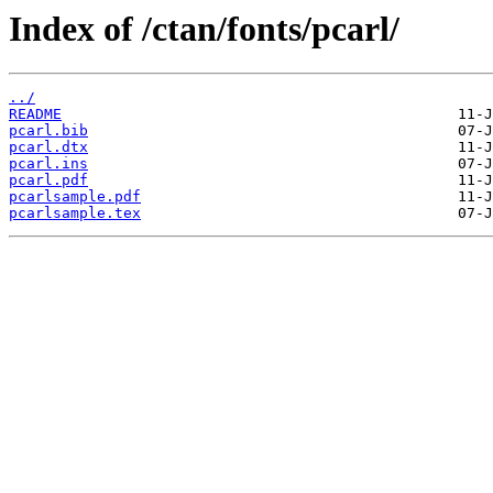
Index of /ctan/fonts/pcarl/
../
README
pcarl.bib
pcarl.dtx
pcarl.ins
pcarl.pdf
pcarlsample.pdf
pcarlsample.tex