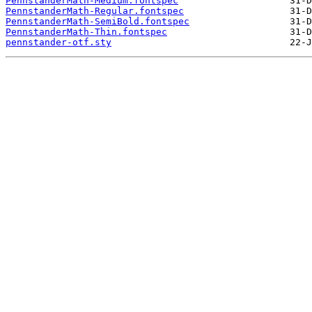
PennstanderMath-Medium.fontspec
PennstanderMath-Regular.fontspec
PennstanderMath-SemiBold.fontspec
PennstanderMath-Thin.fontspec
pennstander-otf.sty