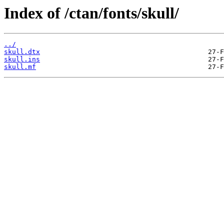
Index of /ctan/fonts/skull/
../
skull.dtx
skull.ins
skull.mf