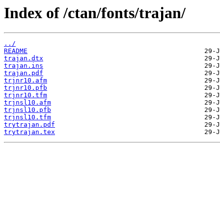
Index of /ctan/fonts/trajan/
../
README
trajan.dtx
trajan.ins
trajan.pdf
trjnr10.afm
trjnr10.pfb
trjnr10.tfm
trjnsl10.afm
trjnsl10.pfb
trjnsl10.tfm
trytrajan.pdf
trytrajan.tex