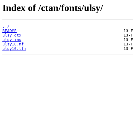
Index of /ctan/fonts/ulsy/
../
README
ulsy.dtx
ulsy.ins
ulsy10.mf
ulsy10.tfm