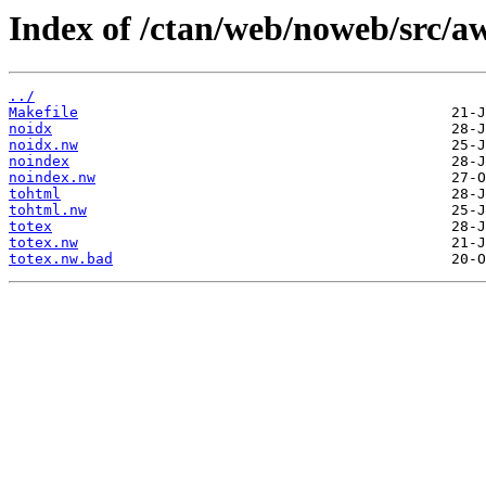
Index of /ctan/web/noweb/src/a
../
Makefile
noidx
noidx.nw
noindex
noindex.nw
tohtml
tohtml.nw
totex
totex.nw
totex.nw.bad