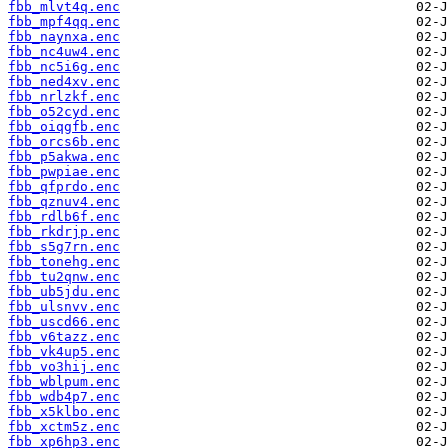
fbb_mlvt4q.enc
fbb_mpf4qq.enc
fbb_naynxa.enc
fbb_nc4uw4.enc
fbb_nc5i6g.enc
fbb_ned4xv.enc
fbb_nrlzkf.enc
fbb_o52cyd.enc
fbb_oiqgfb.enc
fbb_orcs6b.enc
fbb_p5akwa.enc
fbb_pwpiae.enc
fbb_qfprdo.enc
fbb_qznuv4.enc
fbb_rdlb6f.enc
fbb_rkdrjp.enc
fbb_s5g7rn.enc
fbb_tonehg.enc
fbb_tu2qnw.enc
fbb_ub5jdu.enc
fbb_ulsnvv.enc
fbb_uscd66.enc
fbb_v6tazz.enc
fbb_vk4up5.enc
fbb_vo3hij.enc
fbb_wblpum.enc
fbb_wdb4p7.enc
fbb_x5klbo.enc
fbb_xctm5z.enc
fbb_xp6hp3.enc