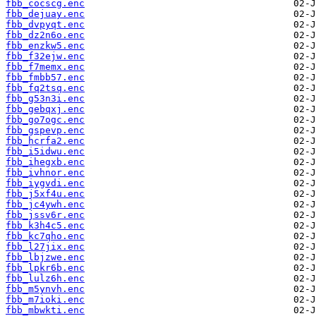
fbb_cocscg.enc
fbb_dejuay.enc
fbb_dvpyqt.enc
fbb_dz2n6o.enc
fbb_enzkw5.enc
fbb_f32ejw.enc
fbb_f7memx.enc
fbb_fmbb57.enc
fbb_fq2tsq.enc
fbb_g53n3i.enc
fbb_gebqxj.enc
fbb_go7ogc.enc
fbb_gspevp.enc
fbb_hcrfa2.enc
fbb_i5idwu.enc
fbb_ihegxb.enc
fbb_ivhnor.enc
fbb_iygvdi.enc
fbb_j5xf4u.enc
fbb_jc4ywh.enc
fbb_jssv6r.enc
fbb_k3h4c5.enc
fbb_kc7qho.enc
fbb_l27jix.enc
fbb_lbjzwe.enc
fbb_lpkr6b.enc
fbb_lulz6h.enc
fbb_m5ynvh.enc
fbb_m7ioki.enc
fbb_mbwkti.enc