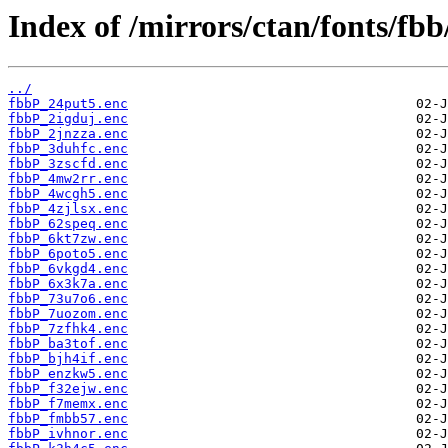
Index of /mirrors/ctan/fonts/fbb
../
fbbP_24put5.enc
fbbP_2igduj.enc
fbbP_2jnzza.enc
fbbP_3duhfc.enc
fbbP_3zscfd.enc
fbbP_4mw2rr.enc
fbbP_4wcgh5.enc
fbbP_4zjlsx.enc
fbbP_62speq.enc
fbbP_6kt7zw.enc
fbbP_6poto5.enc
fbbP_6vkgd4.enc
fbbP_6x3k7a.enc
fbbP_73u7o6.enc
fbbP_7uozom.enc
fbbP_7zfhk4.enc
fbbP_ba3tof.enc
fbbP_bjh4if.enc
fbbP_enzkw5.enc
fbbP_f32ejw.enc
fbbP_f7memx.enc
fbbP_fmbb57.enc
fbbP_ivhnor.enc