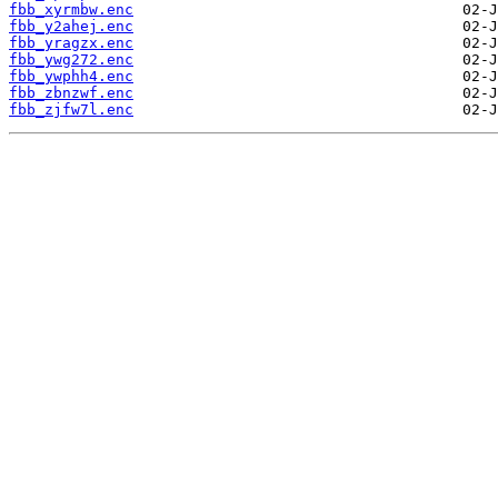
fbb_xyrmbw.enc
fbb_y2ahej.enc
fbb_yragzx.enc
fbb_ywg272.enc
fbb_ywphh4.enc
fbb_zbnzwf.enc
fbb_zjfw7l.enc