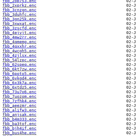
fbb_2op7s3.enc
fbb_2xprkz.enc
fbb_3cnzgn.enc
fbb_3duhfc.enc
fbb_3gn25k.enc
fbb_3xwxat.enc
fbb_3zscfd.enc
fbb_4ejvjt.enc
fbb_4mw2rr.enc
fbb_4qmemg.enc
fbb_4qxxhr.enc
fbb_4wcgh5.enc
fbb_4zjlsx.enc
fbb_54lzpc.enc
fbb_62speq.enc
fbb_6kt7zw.enc
fbb_6poto5.enc
fbb_6vkgd4.enc
fbb_6x3k7a.enc
fbb_6xtdz5.enc
fbb_73u7o6.enc
fbb_7uozom.enc
fbb_7zfhk4.enc
fbb_aeezmr.enc
fbb_alifw3.enc
fbb_anjsak.enc
fbb_b4m333.enc
fbb_ba3tof.enc
fbb_bjh4if.enc
fbb_bus4he.enc