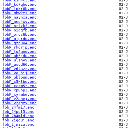
fbbP_k3h4c5.enc
fbbP_kc7qho.enc
fbbP_lpkr6b.enc
fbbP_mbwkti.enc
fbbP_naynxa.enc
fbbP_ned4xv.enc
fbbP_nrlzkf.enc
fbbP_oiqgfb.enc
fbbP_orcs6b.enc
fbbP_qfprdo.enc
fbbP_qznuv4.enc
fbbP_rkdrjp.enc
fbbP_tu2qnw.enc
fbbP_ub5jdu.enc
fbbP_ulsnvv.enc
fbbP_uscd66.enc
fbbP_v6tazz.enc
fbbP_vo3hij.enc
fbbP_wblpum.enc
fbbP_x5klbo.enc
fbbP_xctm5z.enc
fbbP_xp6hp3.enc
fbbP_xyrmbw.enc
fbbP_y2ahej.enc
fbbP_yragzx.enc
fbb_24fmi7.enc
fbb_24put5.enc
fbb_2b4mld.enc
fbb_2igduj.enc
fbb_2jnzza.enc