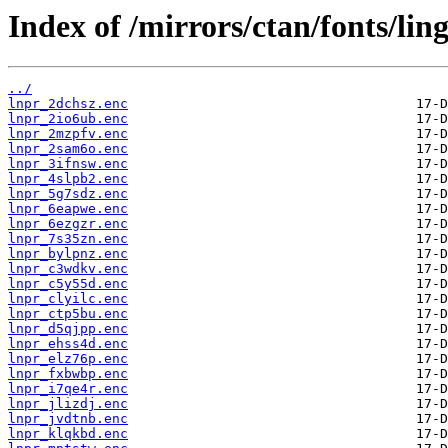
Index of /mirrors/ctan/fonts/ling
../
lnpr_2dchsz.enc
lnpr_2io6ub.enc
lnpr_2mzpfv.enc
lnpr_2sam6o.enc
lnpr_3ifnsw.enc
lnpr_4slpb2.enc
lnpr_5g7sdz.enc
lnpr_6eapwe.enc
lnpr_6ezgzr.enc
lnpr_7s35zn.enc
lnpr_bylpnz.enc
lnpr_c3wdkv.enc
lnpr_c5y55d.enc
lnpr_clyilc.enc
lnpr_ctp5bu.enc
lnpr_d5qjpp.enc
lnpr_ehss4d.enc
lnpr_elz76p.enc
lnpr_fxbwbp.enc
lnpr_i7qe4r.enc
lnpr_jlizdj.enc
lnpr_jvdtnb.enc
lnpr_klqkbd.enc