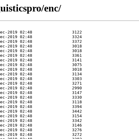
uisticspro/enc/