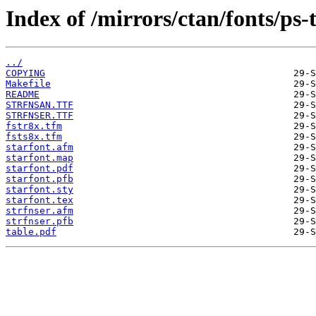
Index of /mirrors/ctan/fonts/ps-
../
COPYING
Makefile
README
STRFNSAN.TTF
STRFNSER.TTF
fstr8x.tfm
fsts8x.tfm
starfont.afm
starfont.map
starfont.pdf
starfont.pfb
starfont.sty
starfont.tex
strfnser.afm
strfnser.pfb
table.pdf