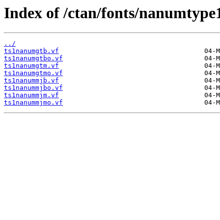
Index of /ctan/fonts/nanumtype1
../
ts1nanumgtb.vf
ts1nanumgtbo.vf
ts1nanumgtm.vf
ts1nanumgtmo.vf
ts1nanummjb.vf
ts1nanummjbo.vf
ts1nanummjm.vf
ts1nanummjmo.vf