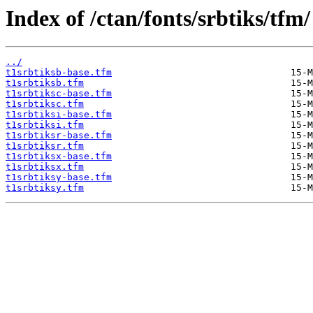
Index of /ctan/fonts/srbtiks/tfm/
../
t1srbtiksb-base.tfm
t1srbtiksb.tfm
t1srbtiksc-base.tfm
t1srbtiksc.tfm
t1srbtiksi-base.tfm
t1srbtiksi.tfm
t1srbtiksr-base.tfm
t1srbtiksr.tfm
t1srbtiksx-base.tfm
t1srbtiksx.tfm
t1srbtiksy-base.tfm
t1srbtiksy.tfm